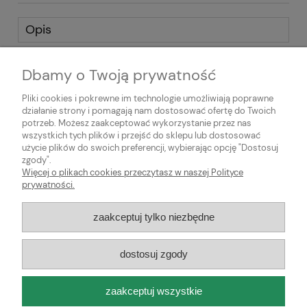
Opis
SREBRNA BRANSOLETKA WYKONANA W TECHNICE FILIGRANU.
Dbamy o Twoją prywatność
OZDOBĄ SĄ NATURALNE KORALE. SREBRO PRÓBY 835.
Pliki cookies i pokrewne im technologie umożliwiają poprawne
DŁUGOŚĆ 20 cm. SZEROKOŚĆ- 2,2 cm. MASA- 27.38 g.
działanie strony i pomagają nam dostosować ofertę do Twoich
potrzeb. Możesz zaakceptować wykorzystanie przez nas
POLECAM.
wszystkich tych plików i przejść do sklepu lub dostosować
użycie plików do swoich preferencji, wybierając opcję "Dostosuj
O nas
zgody".
Więcej o plikach cookies przeczytasz w naszej Polityce
prywatności.
Obsługa klienta
zaakceptuj tylko niezbędne
Pomoc
dostosuj zgody
Moje konto
zaakceptuj wszystkie
Biżuteria vintage i antyki AN-WIT | ul. Morcinka 8/6, 46-203